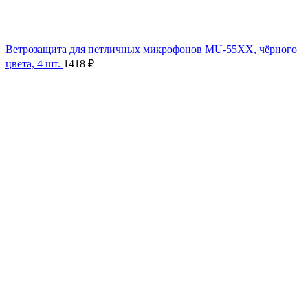
Ветрозащита для петличных микрофонов MU-55XX, чёрного
цвета, 4 шт.
1418
₽