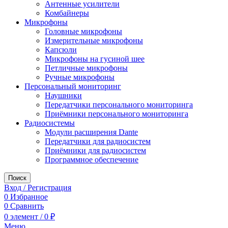
Антенные усилители
Комбайнеры
Микрофоны
Головные микрофоны
Измерительные микрофоны
Капсюли
Микрофоны на гусиной шее
Петличные микрофоны
Ручные микрофоны
Персональный мониторинг
Наушники
Передатчики персонального мониторинга
Приёмники персонального мониторинга
Радиосистемы
Модули расширения Dante
Передатчики для радиосистем
Приёмники для радиосистем
Программное обеспечение
Поиск
Вход / Регистрация
0
Избранное
0
Сравнить
0
элемент
/
0
₽
Меню