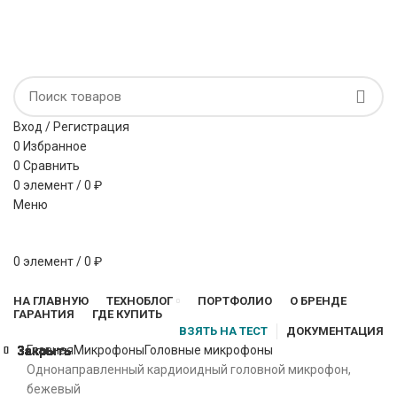
Микрофонные системы и антенная дистрибуция
НАПИСАТЬ НАМ
ВОПРОС-ОТВЕТ
Вход / Регистрация
0
Избранное
0
Сравнить
0
элемент
/
0
₽
Меню
0
элемент
/
0
₽
Просмотр категорий
НА ГЛАВНУЮ
ТЕХНОБЛОГ
ПОРТФОЛИО
О БРЕНДЕ
ГАРАНТИЯ
ГДЕ КУПИТЬ
ВЗЯТЬ НА ТЕСТ
ДОКУМЕНТАЦИЯ
Главная
Микрофоны
Головные микрофоны
Закрыть
Закрыть
Закрыть
Закрыть
Закрыть
Закрыть
Закрыть
Закрыть
Однонаправленный кардиоидный головной микрофон,
бежевый