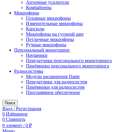
Антенные усилители
Комбайнеры
Микрофоны
Головные микрофоны
Измерительные микрофоны
Капсюли
Микрофоны на гусиной шее
Петличные микрофоны
Ручные микрофоны
Персональный мониторинг
Наушники
Передатчики персонального мониторинга
Приёмники персонального мониторинга
Радиосистемы
Модули расширения Dante
Передатчики для радиосистем
Приёмники для радиосистем
Программное обеспечение
Поиск
Вход / Регистрация
0
Избранное
0
Сравнить
0
элемент
/
0
₽
Меню