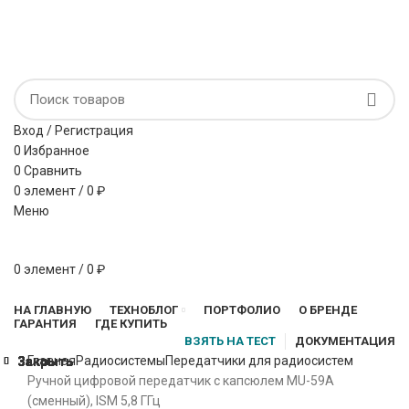
Микрофонные системы и антенная дистрибуция
НАПИСАТЬ НАМ
ВОПРОС-ОТВЕТ
Вход / Регистрация
0
Избранное
0
Сравнить
0
элемент
/
0
₽
Меню
0
элемент
/
0
₽
Просмотр категорий
НА ГЛАВНУЮ
ТЕХНОБЛОГ
ПОРТФОЛИО
О БРЕНДЕ
ГАРАНТИЯ
ГДЕ КУПИТЬ
ВЗЯТЬ НА ТЕСТ
ДОКУМЕНТАЦИЯ
Главная
Радиосистемы
Передатчики для радиосистем
Закрыть
Закрыть
Закрыть
Закрыть
Закрыть
Закрыть
Закрыть
Закрыть
Ручной цифровой передатчик с капсюлем MU-59A
(сменный), ISM 5,8 ГГц