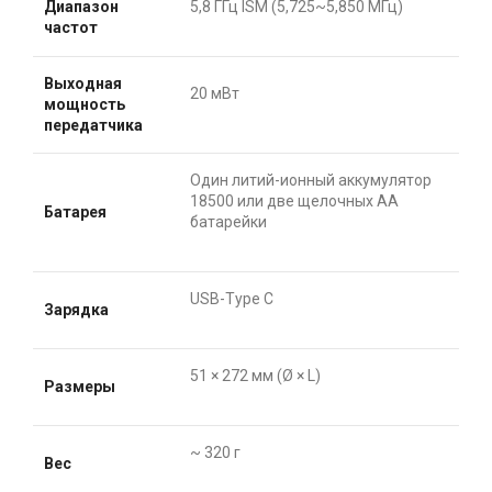
Диапазон
5,8 ГГц ISM (5,725~5,850 МГц)
частот
Выходная
20 мВт
мощность
передатчика
Один литий-ионный аккумулятор
18500 или две щелочных АА
Батарея
батарейки
USB-Type C
Зарядка
51 × 272 мм (Ø × L)
Размеры
~ 320 г
Вес